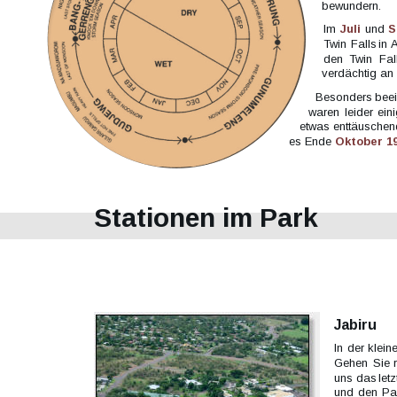
bewundern.
Im  
Juli  
und  
S
Twin  
Falls  
in 
A
den  
Twin  
Fal
verdächtig an
Besonders  
beei
waren  
leider  
eini
etwas  
enttäuschen
es Ende 
Oktober 19
Stationen im Park
Jabiru
In  
der  
kleine
Gehen  
Sie  
uns  
das  
letz
und  
den  
Pa