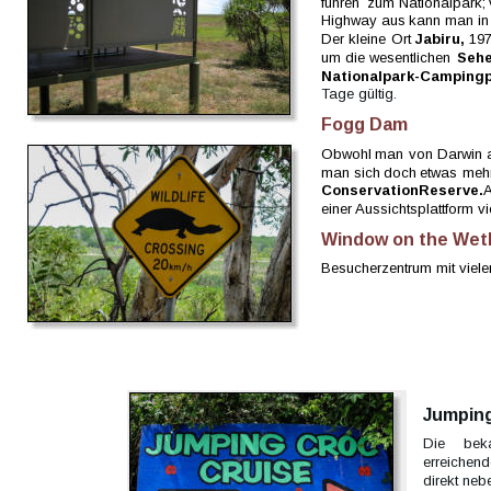
führen  
zum  
Nationalpark; 
Highway  
aus  
kann  
man  
in
Der  
kleine  
Ort  
Jabiru,  
197
um  
die  
wesentlichen  
Sehe
Nationalpark-Campingp
Tage gültig. 
Fogg Dam
Obwohl  
man  
von  
Darwin  
man  
sich  
doch  
etwas  
mehr
Conservation  
Reserve.
A
einer Aussichtsplattform 
Window on the Wet
Besucherzentrum mit viele
Jumping
Die     
beka
erreichend
direkt ne