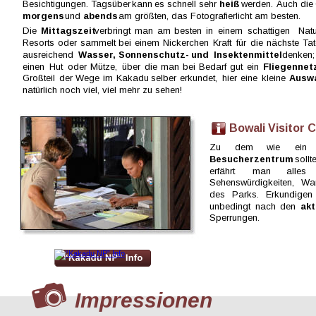
Besichtigungen. 
Tagsüber  
kann  
es  
schnell  
sehr  
heiß  
werden. 
Auch  
die 
morgens 
und 
abends 
am größten, das Fotografierlicht am besten. 
Die  
Mittagszeit  
verbringt  
man  
am  
besten  
in  
einem  
schattigen  
Natu
Resorts  
oder  
sammelt  
bei  
einem  
Nickerchen  
Kraft  
für  
die  
nächste  
Tat
ausreichend  
Wasser,  
Sonnenschutz-  
und  
Insektenmittel  
denken;
einen  
Hut  
oder  
Mütze,  
über  
die  
man  
bei  
Bedarf  
gut  
ein  
Fliegennetz
Großteil  
der  
Wege  
im  
Kakadu  
selber  
erkundet,  
hier  
eine  
kleine  
Auswa
natürlich noch viel, viel mehr zu sehen!
       Bowali Visitor
Zu      
dem      
wie      
ein   
Besucherzentrum   
sollte
erfährt       
man       
alles   
Sehenswürdigkeiten,   
Wan
des   
Parks.   
Erkundigen 
unbedingt  
nach  
den  
akt
Sperrungen.
Impressionen