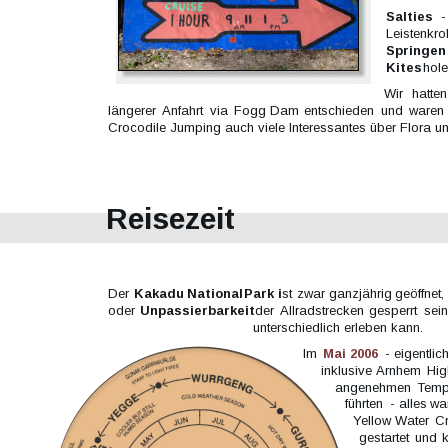
Salties   
-
Leistenkrok
Springen 
Kites
 hole
Wir   
hatten
längerer  
Anfahrt  
via  
Fogg  
Dam  
entschieden  
und  
waren 
Crocodile Jumping auch viele Interessantes über Flora 
Reisezeit
Der  
Kakadu  
National  
Park  
i
st  
zwar  
ganzjährig  
geöffnet, 
oder  
Unpassierbarkeit  
der  
Allradstrecken  
gesperrt  
sein
unterschiedlich erleben kann.
Im  
Mai  
2006
-  
eigentlich
inklusive  
Arnhem  
Hig
angenehmen  
Temp
führten  
-  
alles  
war
Yellow  
Water  
Cr
gestartet  
und  
k