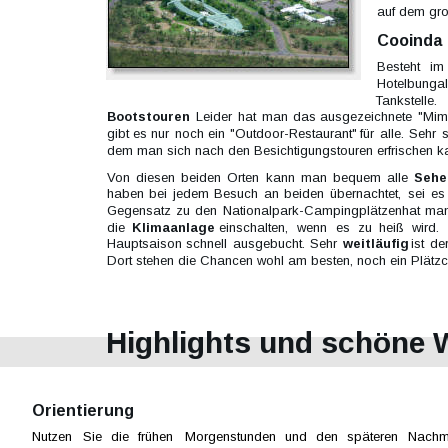
auf dem gr
Cooinda
Besteht   
im 
Hotelbungal
Tankstelle.   
Bootstouren
.  
Leider  
hat  
man  
das  
ausgezeichnete  
"Mim
gibt  
es  
nur  
noch  
ein  
"Outdoor-Restaurant"  
für  
alle.  
Sehr  
s
dem man sich nach den Besichtigungstouren erfrischen k
Von  
diesen  
beiden  
Orten  
kann  
man  
bequem  
alle  
Sehe
haben  
bei  
jedem  
Besuch  
an  
beiden  
übernachtet,  
sei  
es 
Gegensatz  
zu  
den  
Nationalpark-Campingplätzen  
hat  
man
die   
Klimaanlage   
einschalten,   
wenn   
es   
zu   
heiß   
wird.  
Hauptsaison  
schnell  
ausgebucht.  
Sehr  
weitläufig  
ist  
der
Dort stehen die Chancen wohl am besten, noch ein Plätzch
Highlights und schöne
Orientierung
Nutzen   
Sie   
die   
frühen   
Morgenstunden   
und   
den   
späteren   
Nachmi