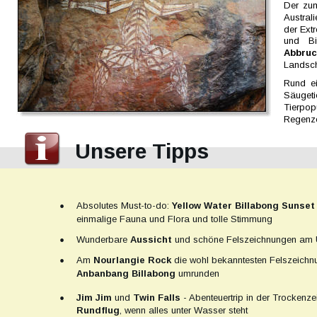
Der  
zum
Australi
der  
Ext
und    
Bi
Abbruc
Landsch
Rund  
e
Säugetie
Tierpopu
Regenze
Unsere Tipps
•
Absolutes Must-to-do: 
Yellow Water Billabong Sunset
einmalige Fauna und Flora und tolle Stimmung
•
Wunderbare 
Aussicht 
und schöne Felszeichnungen am 
•
Am 
Nourlangie Rock 
die wohl bekanntesten Felszeich
Anbanbang Billabong 
umrunden
•
Jim Jim 
und 
Twin Falls
 - Abenteuertrip in der Trockenzei
Rundflug
, wenn alles unter Wasser steht